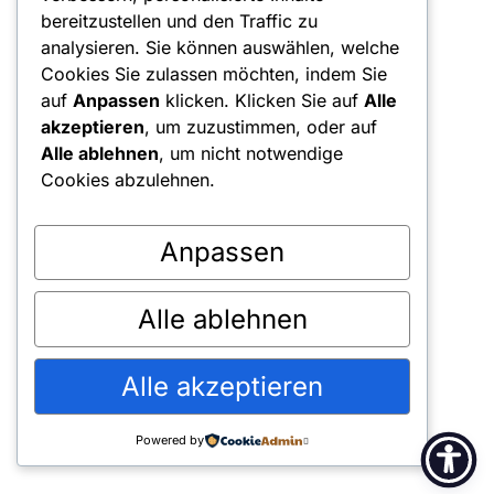
Kontakt
bereitzustellen und den Traffic zu
Team
analysieren. Sie können auswählen, welche
Cookies Sie zulassen möchten, indem Sie
Partner*in werden
auf
Anpassen
klicken. Klicken Sie auf
Alle
Presse
akzeptieren
, um zuzustimmen, oder auf
Alle ablehnen
, um nicht notwendige
Impressum
Cookies abzulehnen.
Datenschutz
Anpassen
Instagram
Alle ablehnen
© 2026 Verein Inklusion Österreich. Alle Rechte
Alle akzeptieren
vorbehalten.
Powered by