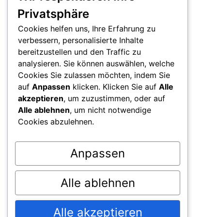
Neuigkeiten
Privatsphäre
Mission
Cookies helfen uns, Ihre Erfahrung zu
verbessern, personalisierte Inhalte
Kontakt
bereitzustellen und den Traffic zu
Team
analysieren. Sie können auswählen, welche
Cookies Sie zulassen möchten, indem Sie
Partner*in werden
auf
Anpassen
klicken. Klicken Sie auf
Alle
Presse
akzeptieren
, um zuzustimmen, oder auf
Alle ablehnen
, um nicht notwendige
Impressum
Cookies abzulehnen.
Datenschutz
Anpassen
Instagram
Alle ablehnen
© 2026 Verein Inklusion Österreich. Alle Rechte
Alle akzeptieren
vorbehalten.